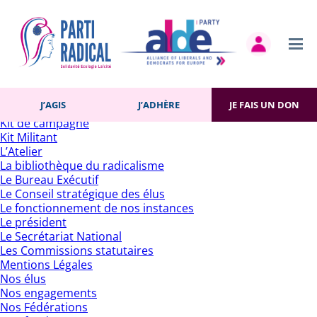
Rechercher :
Pages
Accueil
Actualités
Contact
Gestion des cookies
Histoire du Parti
J’AGIS
J’ADHÈRE
JE FAIS UN DON
J’adhère
Kit de campagne
Kit Militant
L’Atelier
La bibliothèque du radicalisme
Le Bureau Exécutif
Le Conseil stratégique des élus
Le fonctionnement de nos instances
Le président
Le Secrétariat National
Les Commissions statutaires
Mentions Légales
Nos élus
Nos engagements
Nos Fédérations