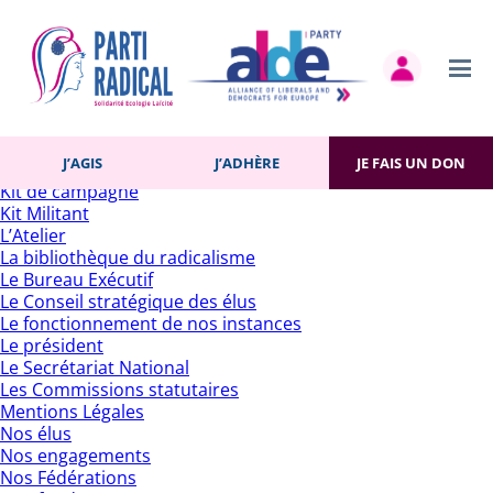
Rechercher :
Pages
Accueil
Actualités
Contact
Gestion des cookies
Histoire du Parti
J’AGIS
J’ADHÈRE
JE FAIS UN DON
J’adhère
Kit de campagne
Kit Militant
L’Atelier
La bibliothèque du radicalisme
Le Bureau Exécutif
Le Conseil stratégique des élus
Le fonctionnement de nos instances
Le président
Le Secrétariat National
Les Commissions statutaires
Mentions Légales
Nos élus
Nos engagements
Nos Fédérations