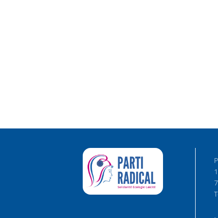
P
1
7
T