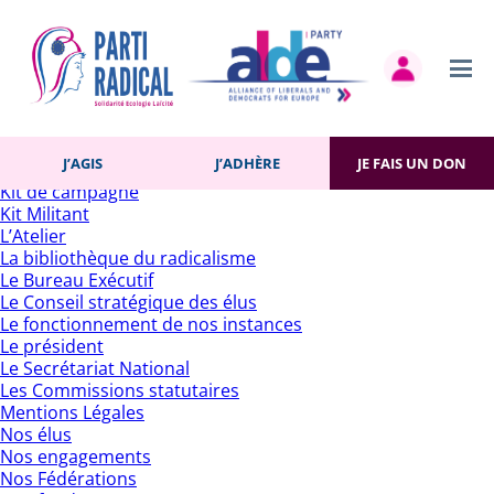
Rechercher :
Pages
Accueil
Actualités
Contact
Gestion des cookies
Histoire du Parti
J’AGIS
J’ADHÈRE
JE FAIS UN DON
J’adhère
Kit de campagne
Kit Militant
L’Atelier
La bibliothèque du radicalisme
Le Bureau Exécutif
Le Conseil stratégique des élus
Le fonctionnement de nos instances
Le président
Le Secrétariat National
Les Commissions statutaires
Mentions Légales
Nos élus
Nos engagements
Nos Fédérations