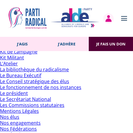
Rechercher :
Pages
Accueil
Actualités
Contact
Gestion des cookies
Histoire du Parti
J’AGIS
J’ADHÈRE
JE FAIS UN DON
J’adhère
Kit de campagne
Kit Militant
L’Atelier
La bibliothèque du radicalisme
Le Bureau Exécutif
Le Conseil stratégique des élus
Le fonctionnement de nos instances
Le président
Le Secrétariat National
Les Commissions statutaires
Mentions Légales
Nos élus
Nos engagements
Nos Fédérations