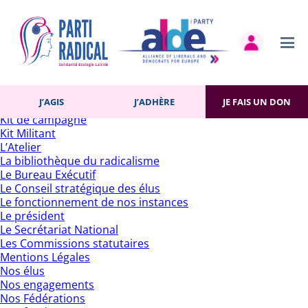
Rechercher :
Pages
Accueil
Actualités
Contact
Gestion des cookies
Histoire du Parti
J’AGIS
J’ADHÈRE
JE FAIS UN DON
J’adhère
Kit de campagne
Kit Militant
L’Atelier
La bibliothèque du radicalisme
Le Bureau Exécutif
Le Conseil stratégique des élus
Le fonctionnement de nos instances
Le président
Le Secrétariat National
Les Commissions statutaires
Mentions Légales
Nos élus
Nos engagements
Nos Fédérations