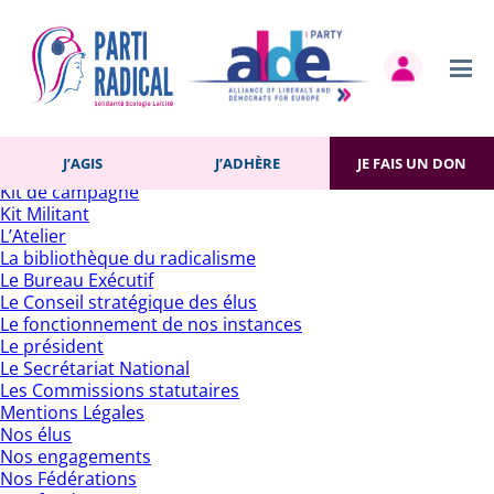
Rechercher :
Pages
Accueil
Actualités
Contact
Gestion des cookies
Histoire du Parti
J’AGIS
J’ADHÈRE
JE FAIS UN DON
J’adhère
Kit de campagne
Kit Militant
L’Atelier
La bibliothèque du radicalisme
Le Bureau Exécutif
Le Conseil stratégique des élus
Le fonctionnement de nos instances
Le président
Le Secrétariat National
Les Commissions statutaires
Mentions Légales
Nos élus
Nos engagements
Nos Fédérations