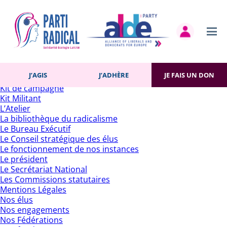
Rechercher :
Pages
Accueil
Actualités
Contact
Gestion des cookies
Histoire du Parti
J’AGIS
J’ADHÈRE
JE FAIS UN DON
J’adhère
Kit de campagne
Kit Militant
L’Atelier
La bibliothèque du radicalisme
Le Bureau Exécutif
Le Conseil stratégique des élus
Le fonctionnement de nos instances
Le président
Le Secrétariat National
Les Commissions statutaires
Mentions Légales
Nos élus
Nos engagements
Nos Fédérations