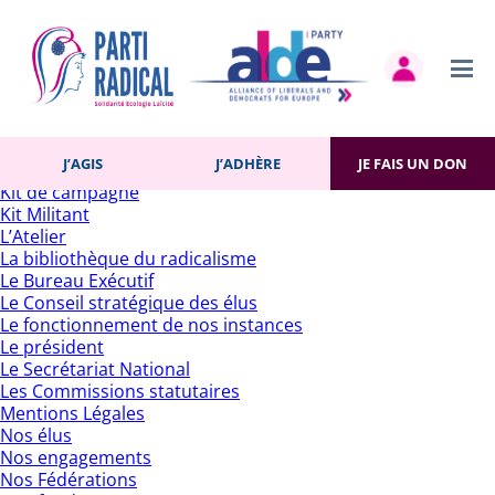
Rechercher :
Pages
Accueil
Actualités
Contact
Gestion des cookies
Histoire du Parti
J’AGIS
J’ADHÈRE
JE FAIS UN DON
J’adhère
Kit de campagne
Kit Militant
L’Atelier
La bibliothèque du radicalisme
Le Bureau Exécutif
Le Conseil stratégique des élus
Le fonctionnement de nos instances
Le président
Le Secrétariat National
Les Commissions statutaires
Mentions Légales
Nos élus
Nos engagements
Nos Fédérations