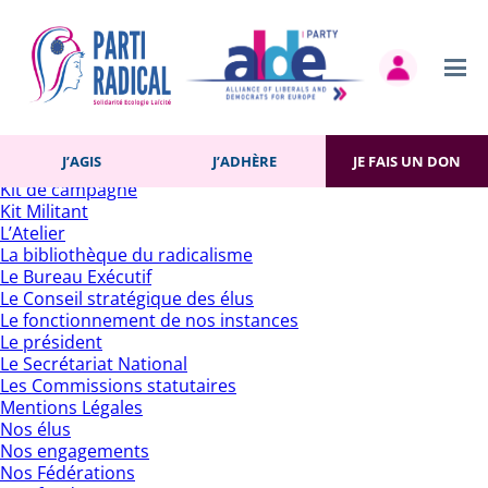
Rechercher :
Pages
Accueil
Actualités
Contact
Gestion des cookies
Histoire du Parti
J’AGIS
J’ADHÈRE
JE FAIS UN DON
J’adhère
Kit de campagne
Kit Militant
L’Atelier
La bibliothèque du radicalisme
Le Bureau Exécutif
Le Conseil stratégique des élus
Le fonctionnement de nos instances
Le président
Le Secrétariat National
Les Commissions statutaires
Mentions Légales
Nos élus
Nos engagements
Nos Fédérations