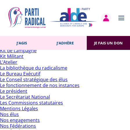
Rechercher :
Pages
Accueil
Actualités
Contact
Gestion des cookies
Histoire du Parti
J’AGIS
J’ADHÈRE
JE FAIS UN DON
J’adhère
Kit de campagne
Kit Militant
L’Atelier
La bibliothèque du radicalisme
Le Bureau Exécutif
Le Conseil stratégique des élus
Le fonctionnement de nos instances
Le président
Le Secrétariat National
Les Commissions statutaires
Mentions Légales
Nos élus
Nos engagements
Nos Fédérations