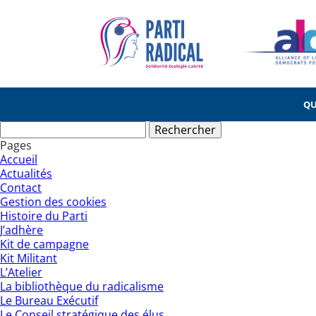
QU
Rechercher :
Pages
Accueil
Actualités
Contact
Gestion des cookies
Histoire du Parti
J’adhère
Kit de campagne
Kit Militant
L’Atelier
La bibliothèque du radicalisme
Le Bureau Exécutif
Le Conseil stratégique des élus