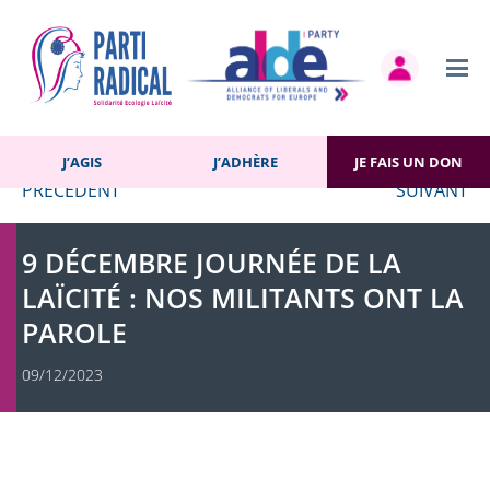
Navigation
PRÉCÉDENT
SU
de
l’article
ACCUEIL
»
ACTUALITÉS
»
VIDÉO
»
9 DÉCEMBRE JOURNÉE DE LA
LAÏCITÉ : NOS MILITANTS ONT LA PAROLE
J’AGIS
J’ADHÈRE
JE FAIS UN DON
PRÉCÉDENT
SUIVANT
9 DÉCEMBRE JOURNÉE DE LA
LAÏCITÉ : NOS MILITANTS ONT LA
PAROLE
09/12/2023