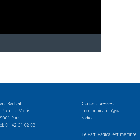
arti Radical
Contact presse :
 Place de Valois
communication@parti-
5001 Paris
radical.fr
el: 01 42 61 02 02
Le Parti Radical est membre