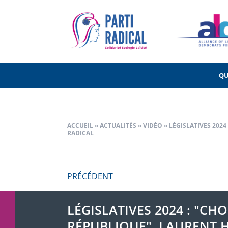
Navigation
PRÉCÉDENT
de
l’article
QU
ACCUEIL
»
ACTUALITÉS
»
VIDÉO
»
LÉGISLATIVES 2024
RADICAL
PRÉCÉDENT
LÉGISLATIVES 2024 : "CH
RÉPUBLIQUE", LAURENT H