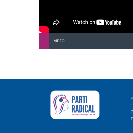
VIDÉO
P
1
7
T