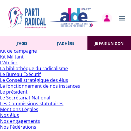
Rechercher :
Pages
Accueil
Actualités
Contact
Gestion des cookies
Histoire du Parti
J’AGIS
J’ADHÈRE
JE FAIS UN DON
J’adhère
Kit de campagne
Kit Militant
L’Atelier
La bibliothèque du radicalisme
Le Bureau Exécutif
Le Conseil stratégique des élus
Le fonctionnement de nos instances
Le président
Le Secrétariat National
Les Commissions statutaires
Mentions Légales
Nos élus
Nos engagements
Nos Fédérations