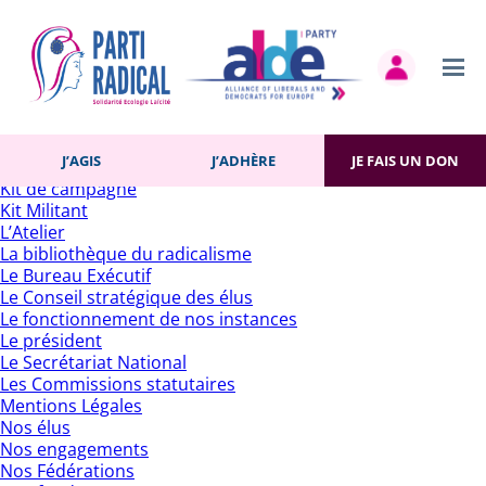
Rechercher :
Pages
Accueil
Actualités
Contact
Gestion des cookies
Histoire du Parti
J’AGIS
J’ADHÈRE
JE FAIS UN DON
J’adhère
Kit de campagne
Kit Militant
L’Atelier
La bibliothèque du radicalisme
Le Bureau Exécutif
Le Conseil stratégique des élus
Le fonctionnement de nos instances
Le président
Le Secrétariat National
Les Commissions statutaires
Mentions Légales
Nos élus
Nos engagements
Nos Fédérations