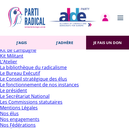
Rechercher :
Pages
Accueil
Actualités
Contact
Gestion des cookies
Histoire du Parti
J’AGIS
J’ADHÈRE
JE FAIS UN DON
J’adhère
Kit de campagne
Kit Militant
L’Atelier
La bibliothèque du radicalisme
Le Bureau Exécutif
Le Conseil stratégique des élus
Le fonctionnement de nos instances
Le président
Le Secrétariat National
Les Commissions statutaires
Mentions Légales
Nos élus
Nos engagements
Nos Fédérations