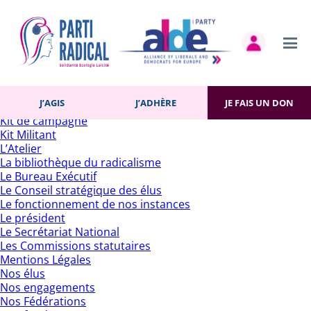
Rechercher :
Pages
Accueil
Actualités
Contact
Gestion des cookies
Histoire du Parti
J’AGIS
J’ADHÈRE
JE FAIS UN DON
J’adhère
Kit de campagne
Kit Militant
L’Atelier
La bibliothèque du radicalisme
Le Bureau Exécutif
Le Conseil stratégique des élus
Le fonctionnement de nos instances
Le président
Le Secrétariat National
Les Commissions statutaires
Mentions Légales
Nos élus
Nos engagements
Nos Fédérations