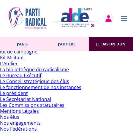
Rechercher :
Pages
Accueil
Actualités
Contact
Gestion des cookies
Histoire du Parti
J’AGIS
J’ADHÈRE
JE FAIS UN DON
J’adhère
Kit de campagne
Kit Militant
L’Atelier
La bibliothèque du radicalisme
Le Bureau Exécutif
Le Conseil stratégique des élus
Le fonctionnement de nos instances
Le président
Le Secrétariat National
Les Commissions statutaires
Mentions Légales
Nos élus
Nos engagements
Nos Fédérations