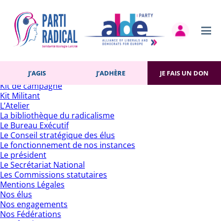
Rechercher :
Pages
Accueil
Actualités
Contact
Gestion des cookies
Histoire du Parti
J’AGIS
J’ADHÈRE
JE FAIS UN DON
J’adhère
Kit de campagne
Kit Militant
L’Atelier
La bibliothèque du radicalisme
Le Bureau Exécutif
Le Conseil stratégique des élus
Le fonctionnement de nos instances
Le président
Le Secrétariat National
Les Commissions statutaires
Mentions Légales
Nos élus
Nos engagements
Nos Fédérations