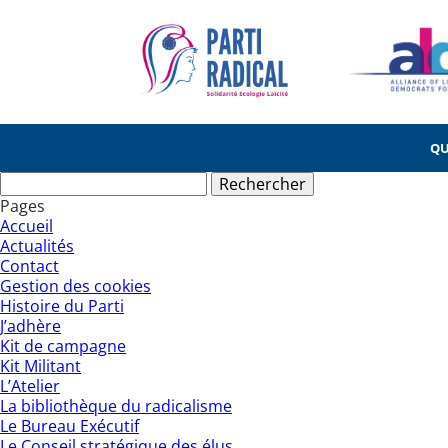
QU
Rechercher :
Pages
Accueil
Actualités
Contact
Gestion des cookies
Histoire du Parti
J’adhère
Kit de campagne
Kit Militant
L’Atelier
La bibliothèque du radicalisme
Le Bureau Exécutif
Le Conseil stratégique des élus