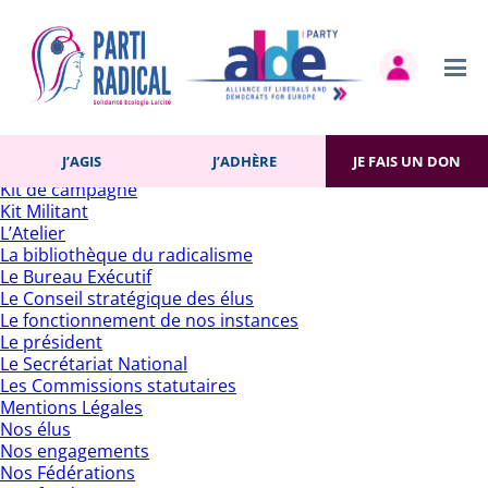
Rechercher :
Pages
Accueil
Actualités
Contact
Gestion des cookies
Histoire du Parti
J’AGIS
J’ADHÈRE
JE FAIS UN DON
J’adhère
Kit de campagne
Kit Militant
L’Atelier
La bibliothèque du radicalisme
Le Bureau Exécutif
Le Conseil stratégique des élus
Le fonctionnement de nos instances
Le président
Le Secrétariat National
Les Commissions statutaires
Mentions Légales
Nos élus
Nos engagements
Nos Fédérations