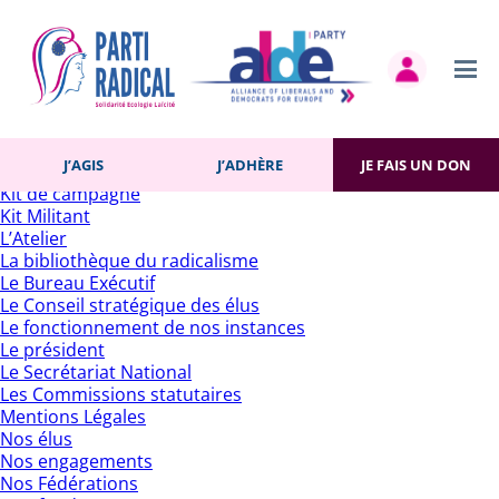
Rechercher :
Pages
Accueil
Actualités
Contact
Gestion des cookies
Histoire du Parti
J’AGIS
J’ADHÈRE
JE FAIS UN DON
J’adhère
Kit de campagne
Kit Militant
L’Atelier
La bibliothèque du radicalisme
Le Bureau Exécutif
Le Conseil stratégique des élus
Le fonctionnement de nos instances
Le président
Le Secrétariat National
Les Commissions statutaires
Mentions Légales
Nos élus
Nos engagements
Nos Fédérations