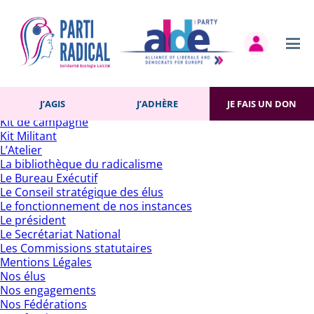
Rechercher :
Pages
Accueil
Actualités
Contact
Gestion des cookies
Histoire du Parti
J’AGIS
J’ADHÈRE
JE FAIS UN DON
J’adhère
Kit de campagne
Kit Militant
L’Atelier
La bibliothèque du radicalisme
Le Bureau Exécutif
Le Conseil stratégique des élus
Le fonctionnement de nos instances
Le président
Le Secrétariat National
Les Commissions statutaires
Mentions Légales
Nos élus
Nos engagements
Nos Fédérations