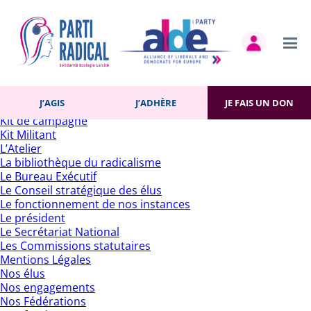
Rechercher :
Pages
Accueil
Actualités
Contact
Gestion des cookies
Histoire du Parti
J’AGIS
J’ADHÈRE
JE FAIS UN DON
J’adhère
Kit de campagne
Kit Militant
L’Atelier
La bibliothèque du radicalisme
Le Bureau Exécutif
Le Conseil stratégique des élus
Le fonctionnement de nos instances
Le président
Le Secrétariat National
Les Commissions statutaires
Mentions Légales
Nos élus
Nos engagements
Nos Fédérations