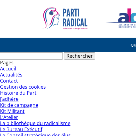
QU
Rechercher :
Pages
Accueil
Actualités
Contact
Gestion des cookies
Histoire du Parti
J’adhère
Kit de campagne
Kit Militant
L’Atelier
La bibliothèque du radicalisme
Le Bureau Exécutif
Le Conseil stratégique des élus