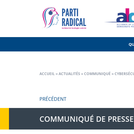
Navigation
PRÉCÉDENT
de
l’article
QU
ACCUEIL
»
ACTUALITÉS
»
COMMUNIQUÉ
»
CYBERSÉCU
PRÉCÉDENT
COMMUNIQUÉ DE PRESSE