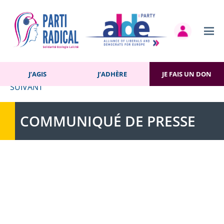
Navigation
SUIVANT
de
l’article
ACCUEIL
»
ACTUALITÉS
»
COMMUNIQUÉ
»
GARANTIR À CHAQUE
CITOYEN FRANÇAIS LA DIGNITÉ DANS LA FIN DE VIE
J’AGIS
J’ADHÈRE
JE FAIS UN DON
SUIVANT
COMMUNIQUÉ DE PRESSE