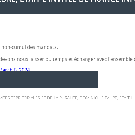
du non-cumul des mandats.
s devons nous laisser du temps et échanger avec l’ensemble 
March 6, 2024
TÉS TERRITORIALES ET DE LA RURALITÉ, DOMINIQUE FAURE, ÉTAIT L’