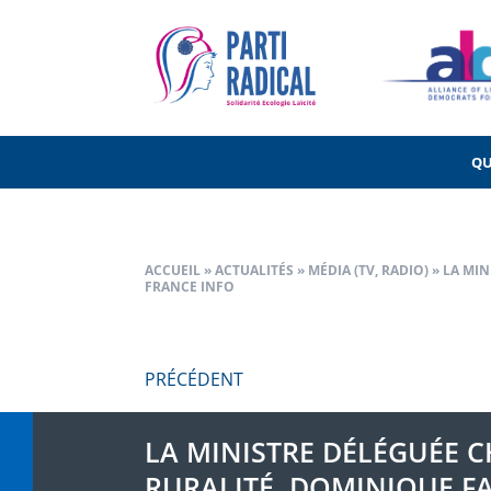
Navigation
PRÉCÉDENT
de
l’article
QU
ACCUEIL
»
ACTUALITÉS
»
MÉDIA (TV, RADIO)
»
LA MIN
FRANCE INFO
PRÉCÉDENT
LA MINISTRE DÉLÉGUÉE C
RURALITÉ, DOMINIQUE FAU