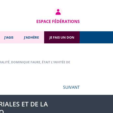
SUIVANT
ESPACE FÉDÉRATIONS
J’AGIS
J’ADHÈRE
JE FAIS UN DON
ALITÉ, DOMINIQUE FAURE, ÉTAIT L’INVITÉE DE
SUIVANT
IALES ET DE LA
FO