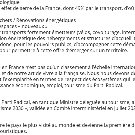
cologique
ffet de serre de la France, dont 49% par le transport, d’où
chets / Rénovations énergétiques
’espaces « nouveaux »
ux transports fortement émetteurs (vélos, covoiturage, int
tion énergétique des hébergements et structures d’accueil. 
t donc, pour les pouvoirs publics, d’accompagner cette dém
pour permettre à cette offre d’émerger sur un territoire.
e en France n’est pas qu’un classement à l’échelle internationa
e et de notre art de vivre à la française. Nous nous devons d
t l’exemplarité en termes de respect des écosystèmes qui le 
ssance économique, emploi, tourisme du Parti Radical.
Parti Radical, en tant que Ministre déléguée au tourisme, 
risme 2030 », validée en Comité interministériel en juillet 20
re le pays le plus visité au monde et devienne la première d
touristiques.