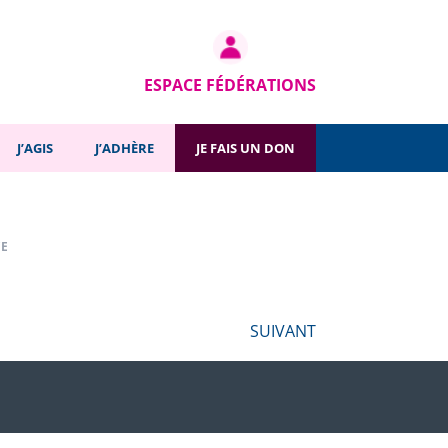
SUIVANT
ESPACE FÉDÉRATIONS
J’AGIS
J’ADHÈRE
JE FAIS UN DON
CE
SUIVANT