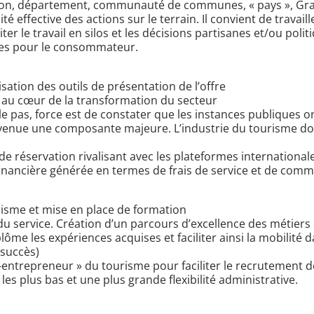
égion, département, communauté de communes, « pays », Grand 
lité effective des actions sur le terrain. Il convient de travai
er le travail en silos et les décisions partisanes et/ou polit
les pour le consommateur.
ation des outils de présentation de l’offre
is au cœur de la transformation du secteur
i le pas, force est de constater que les instances publiques 
st devenue une composante majeure. L’industrie du tourisme 
de réservation rivalisant avec les plateformes internationa
financière générée en termes de frais de service et de comm
risme et mise en place de formation
u service. Création d’un parcours d’excellence des métiers d
me les expériences acquises et faciliter ainsi la mobilité d
succès)
-entrepreneur » du tourisme pour faciliter le recrutement d
les plus bas et une plus grande flexibilité administrative.